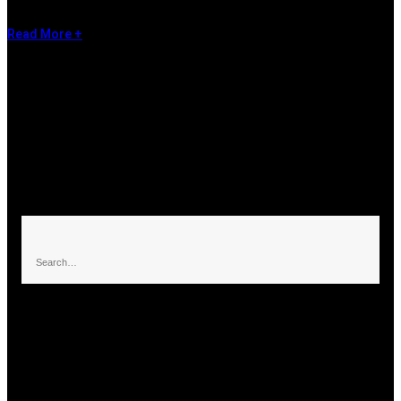
lectus lacus, rutrum sit amet placerat et, bibendum nec mauris....
Read More +
About The Blog
Lorem ipsum dolor sit amet, conse elit porta. Vestibulum ante
justo, volutpat quis porta diam.
Legutóbbi bejegyzések