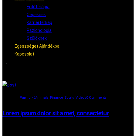
Erdőterápia
Cégeknek
Karriertérkép
Pszichológia
Szülőknek
Egészséget Ajándékba
Kapcsolat
2021.02.15.
Pap Ildikó
Animals
,
Finance
,
Sports
,
Videos
0 Comments
Lorem ipsum dolor sit a met, consectetur
Lorem ipsum dolor sit amet, consectetur adipiscing elit. Curabitur