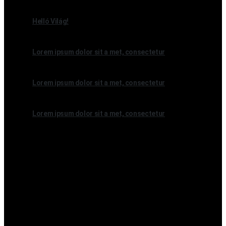
2021.07.11.
Helló Világ!
2021.02.15.
Lorem ipsum dolor sit a met, consectetur
2021.02.15.
Lorem ipsum dolor sit a met, consectetur
2021.02.15.
Lorem ipsum dolor sit a met, consectetur
Legutóbbi hozzászólások