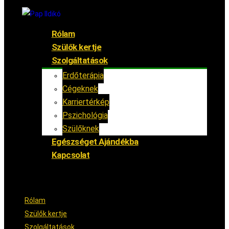
Rólam
Szülők kertje
Szolgáltatások
Erdőterápia
Cégeknek
Karriertérkép
Pszichológia
Szülőknek
Egészséget Ajándékba
Kapcsolat
Rólam
Szülők kertje
Szolgáltatások